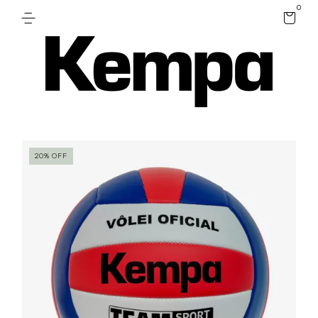
0
20
%
OFF