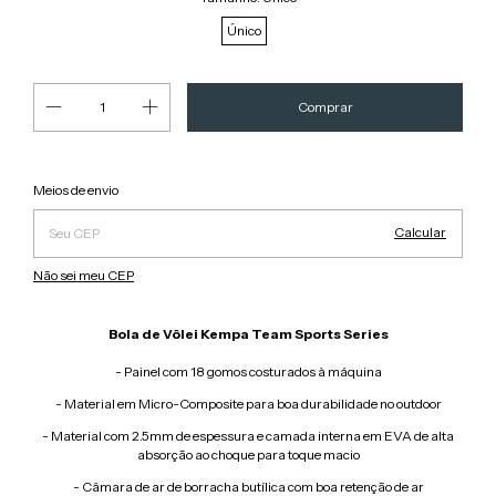
Único
Alterar CEP
Entregas para o CEP:
Meios de envio
Calcular
Não sei meu CEP
Bola de Vôlei Kempa Team Sports Series
- Painel com 18 gomos costurados à máquina
- Material em Micro-Composite para boa durabilidade no outdoor
- Material com 2.5mm de espessura e camada interna em EVA de alta
absorção ao choque para toque macio
- Câmara de ar de borracha butílica com boa retenção de ar