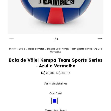
1
/
6
Início
.
Bolas
.
Bolas de Vôlei
.
Bola de Vôlei Kempa Team Sports Series - Azul e
Vermelho
Bola de Vôlei Kempa Team Sports Series
- Azul e Vermelho
R$79,99
R$99,99
Ver mais detalhes
Cor:
Azul
Tamanho:
Único