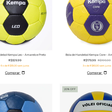
debol Kempa Leo - Amarelo e Preto
Bola de Handebol Kempa Core - Am
R$329,99
R$179,99
R$199,99
6
x de
R$55,00
sem juros
3
x de
R$60,00
sem juros
Comprar
Comprar
20
%
OFF