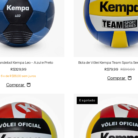
andebol Kempa Leo - Azul e Preto
Bola de Vôlei Kempa Team Sports Se
R$329,99
R$79,99
R$99,99
6
x de
R$55,00
sem juros
Comprar
Comprar
Esgotado