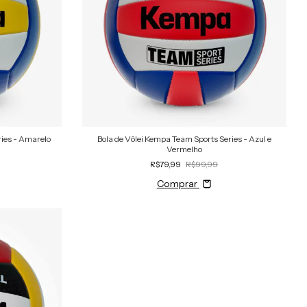
ries - Amarelo
Bola de Vôlei Kempa Team Sports Series - Azul e
Vermelho
R$79,99
R$99,99
Comprar