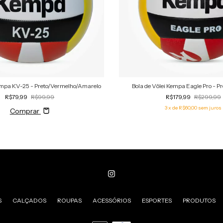
Kempa KV-25 - Preto/Vermelho/Amarelo
Bola de Vôlei Kempa Eagle Pro - Pr
R$79,99
R$99,99
R$179,99
R$299,99
3
x de
R$60,00
sem juros
Comprar
S
CALÇADOS
ROUPAS
ACESSÓRIOS
ESPORTES
PRODUTOS