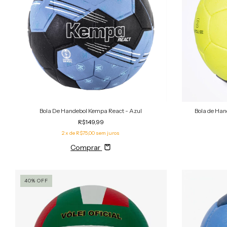
Bola De Handebol Kempa React - Azul
Bola de Han
R$149,99
2
x de
R$75,00
sem juros
Comprar
40
%
OFF