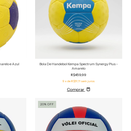
arelo e Azul
Bola De Handebol Kempa Spectrum Synergy Plus -
Amarelo
R$459,99
9
x de
R$51,11
sem juros
Comprar
20
%
OFF