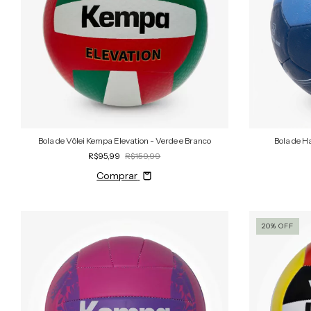
Bola de Vôlei Kempa Elevation - Verde e Branco
Bola de H
R$95,99
R$159,99
Comprar
20
%
OFF