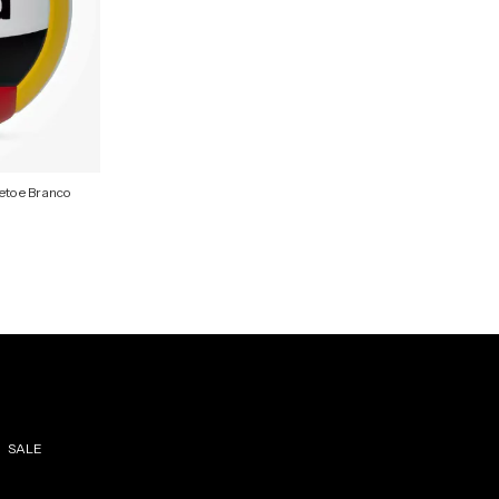
eto e Branco
SALE