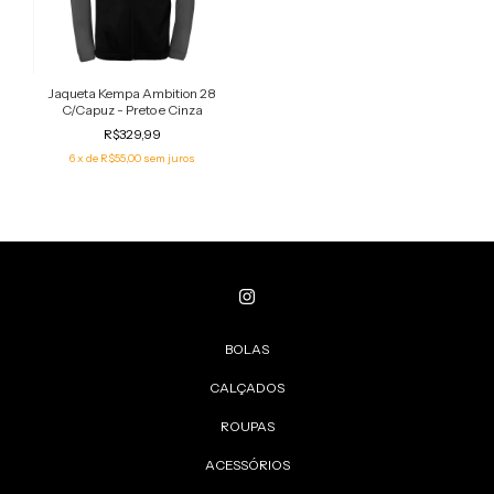
Jaqueta Kempa Ambition 28
C/Capuz - Preto e Cinza
R$329,99
6
x de
R$55,00
sem juros
BOLAS
CALÇADOS
ROUPAS
ACESSÓRIOS