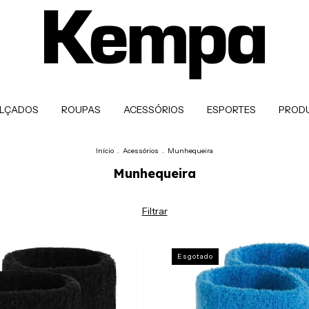
LÇADOS
ROUPAS
ACESSÓRIOS
ESPORTES
PROD
Início
.
Acessórios
.
Munhequeira
Munhequeira
Filtrar
Esgotado