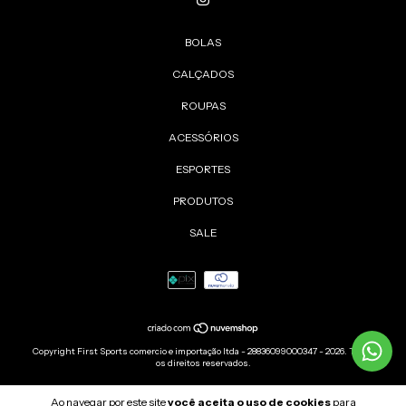
BOLAS
CALÇADOS
ROUPAS
ACESSÓRIOS
ESPORTES
PRODUTOS
SALE
Copyright First Sports comercio e importação ltda - 28836099000347 - 2026. Todos
os direitos reservados.
Ao navegar por este site
você aceita o uso de cookies
para