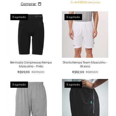
2
x de
R$55,00
sem juros
Comprar
Esgotado
Esgotado
Bermuda Compressao Kempa
Shorts Kempa Team Masculino -
Masculino - Preto
Branco
R$99,99
R$119,99
R$62,99
R$89,99
Esgotado
Esgotado