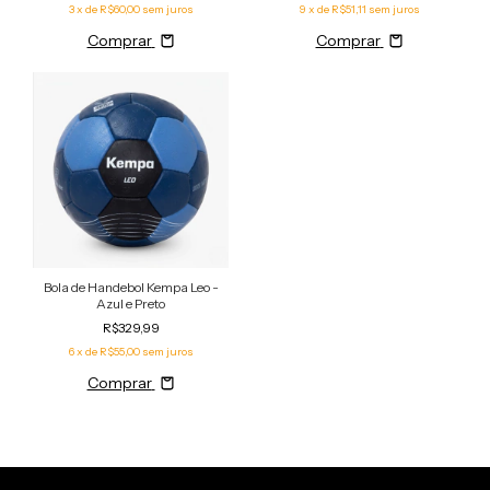
3
x de
R$60,00
sem juros
9
x de
R$51,11
sem juros
Comprar
Comprar
Bola de Handebol Kempa Leo -
Azul e Preto
R$329,99
6
x de
R$55,00
sem juros
Comprar