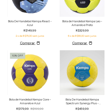
Bola De Handebol Kempa React -
Bola de Handebol Kempa Leo -
Azul
Amarelo e Preto
R$149,99
R$329,99
2
x de
R$75,00
sem juros
6
x de
R$55,00
sem juros
Comprar
Comprar
10
%
OFF
Bola de Handebol Kempa Core -
Bola De Handebol Kempa
Amarelo e Azul
Spectrum Synergy Plus -
Amarelo
R$179,99
R$199,99
R$459,99