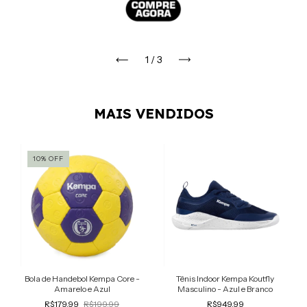
1
/
3
MAIS VENDIDOS
10
%
OFF
Bola de Handebol Kempa Core -
Tênis Indoor Kempa Koutfly
Amarelo e Azul
Masculino - Azul e Branco
R$179,99
R$199,99
R$949,99