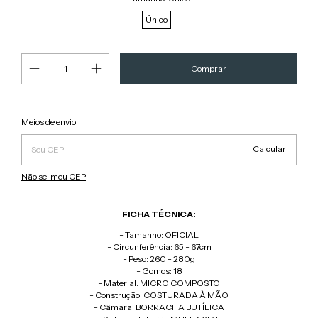
Único
Alterar CEP
Entregas para o CEP:
Meios de envio
Calcular
Não sei meu CEP
FICHA TÉCNICA:
- Tamanho: OFICIAL
- Circunferência: 65 - 67cm
- Peso: 260 - 280g
- Gomos: 18
- Material: MICRO COMPOSTO
- Construção: COSTURADA À MÃO
- Câmara: BORRACHA BUTÍLICA