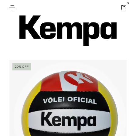
0
20
%
OFF