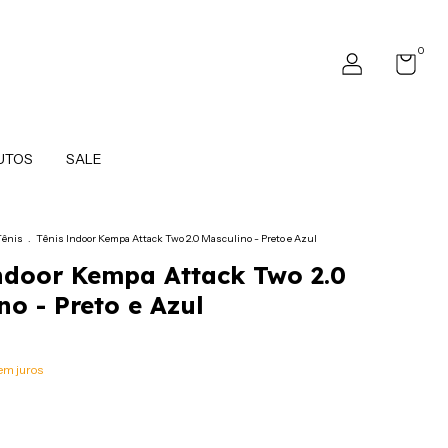
0
UTOS
SALE
Tênis
.
Tênis Indoor Kempa Attack Two 2.0 Masculino - Preto e Azul
ndoor Kempa Attack Two 2.0
no - Preto e Azul
em juros