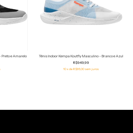
- Preto e Amarelo
Tênis Indoor Kempa Koutfly Masculino - Branco e Azul
R$949,99
s
10
x de
R$95,00
sem juros