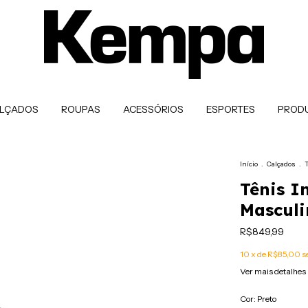
LÇADOS
ROUPAS
ACESSÓRIOS
ESPORTES
PROD
Início
.
Calçados
.
Tênis I
Masculi
R$849,99
10
x de
R$85,00
s
Ver mais detalhes
Cor:
Preto