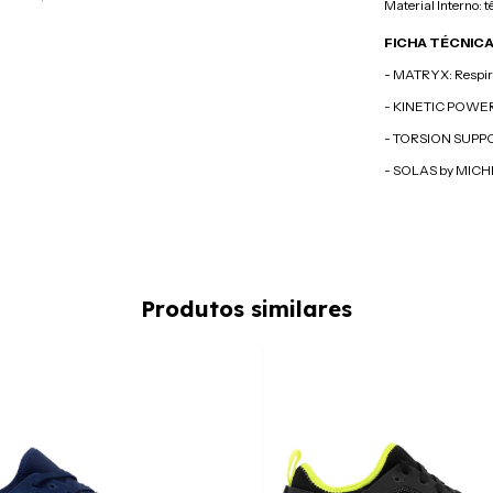
Material Interno: tê
FICHA TÉCNIC
- MATRYX: Respir
- KINETIC POWER
- TORSION SUPPOR
- SOLAS by MICHE
Produtos similares