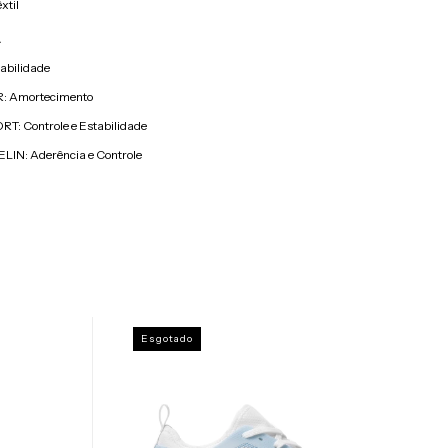
xtil
A
abilidade
: Amortecimento
T: Controle e Estabilidade
LIN: Aderência e Controle
Esgotado