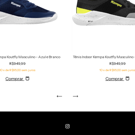
mpa Koutfly Masculino - Azul e Branco
Tênis Indoor Kempa Koutfly Masculino 
R$949,99
R$949,99
10
x de
R$95,00
sem juros
10
x de
R$95,00
sem juro
Comprar
Comprar