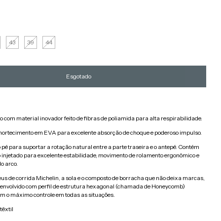
43
39
44
 com material inovador feito de fibras de poliamida para alta respirabilidade.
ortecimento em EVA para excelente absorção de choque e poderoso impulso.
 pé para suportar a rotação natural entre a parte traseira e o antepé. Contém
 injetado para excelente estabilidade, movimento de rolamento ergonômico e
o arco.
us de corrida Michelin, a sola e o composto de borracha que não deixa marcas,
envolvido com perfil de estrutura hexagonal (chamada de Honeycomb)
em o máximo controle em todas as situações.
têxtil