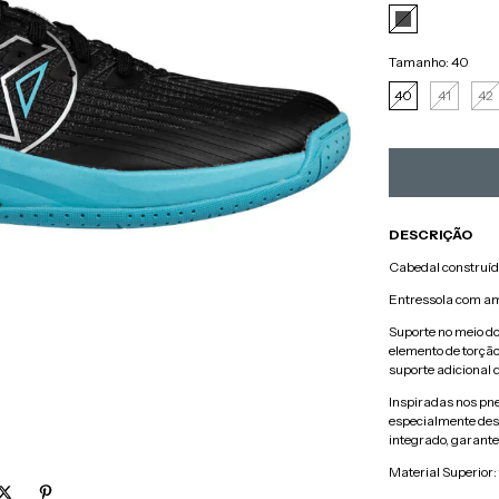
Tamanho:
40
40
41
42
DESCRIÇÃO
Cabedal construído
Entressola com am
Suporte no meio do
elemento de torção
suporte adicional d
Inspiradas nos pne
especialmente des
integrado, garant
Material Superior: 