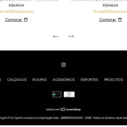
R$949,99
R$949,99
10
x de
R$95,00
sem juros
10
x de
R$95,00
sem juro
Comprar
Comprar
S
CALÇADOS
ROUPAS
ACESSÓRIOS
ESPORTES
PRODUTOS
right First Sports comercio e importação ltda - 28836099000347 - 2026. Todos os direitos reserva