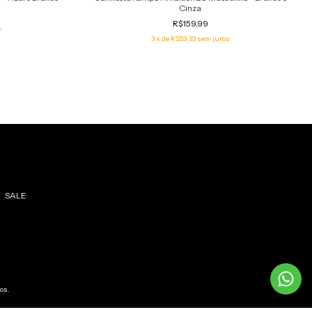
Cinza
R$159,99
s
3
x de
R$53,33
sem juros
SALE
dos.