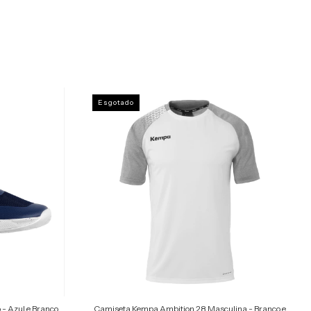
Esgotado
 - Azul e Branco
Camiseta Kempa Ambition 28 Masculina - Branco e