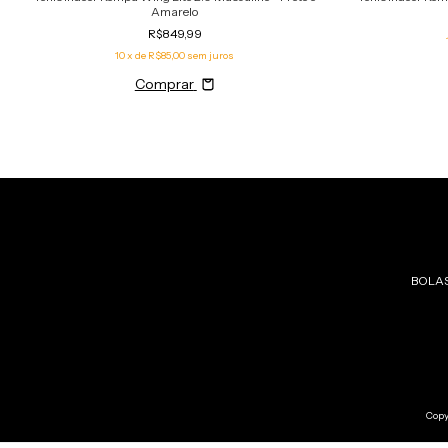
Amarelo
R$849,99
10
x de
R$85,00
sem juros
Comprar
BOLA
Copy