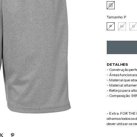
Tamanho:
P
P
M
G
DETALHES
- Construção perf
- Áreas funcionais 
- Material que abs
- Material altament
- Reforço para alto
- Composição: 96%
- Extra: FOR THE P
olhamos todos os 
dever utilizar os 