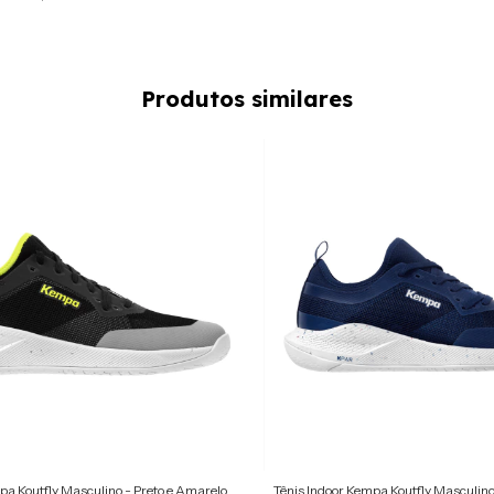
Produtos similares
pa Koutfly Masculino - Preto e Amarelo
Tênis Indoor Kempa Koutfly Masculino