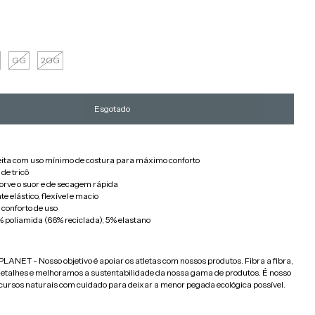
GG
2GG
eita com uso mínimo de costura para máximo conforto
de tricô
orve o suor e de secagem rápida
e elástico, flexível e macio
 conforto de uso
 poliamida (66% reciclada), 5% elastano
LANET - Nosso objetivo é apoiar os atletas com nossos produtos. Fibra a fibra,
detalhes e melhoramos a sustentabilidade da nossa gama de produtos. É nosso
recursos naturais com cuidado para deixar a menor pegada ecológica possível.