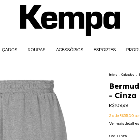
LÇADOS
ROUPAS
ACESSÓRIOS
ESPORTES
PROD
Início
.
Calçados
.
B
Bermud
- Cinza
R$109,99
2
x de
R$55,00
sem
Ver mais detalhes
Cor:
Cinza