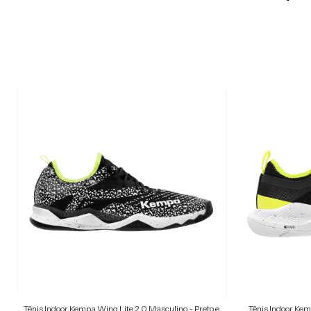
Tênis Indoor Kempa Wing Lite 2.0 Masculino - Preto e
Tênis Indoor Kem