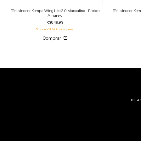
Tênis Indoor Kempa Wing Lite 2.0 Masculino - Preto e
Tênis Indoor Kem
Amarelo
R$849,99
10
x de
R$85,00
sem juros
Comprar
BOLA