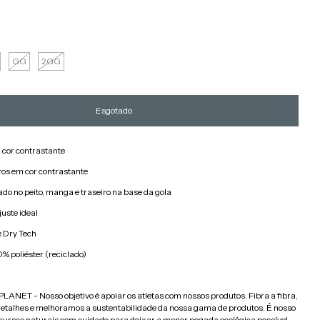
GG
2GG
 cor contrastante
ros em cor contrastante
do no peito, manga e traseiro na base da gola
juste ideal
e Dry Tech
 poliéster (reciclado)
LANET - Nosso objetivo é apoiar os atletas com nossos produtos. Fibra a fibra,
detalhes e melhoramos a sustentabilidade da nossa gama de produtos. É nosso
recursos naturais com cuidado para deixar a menor pegada ecológica possível.