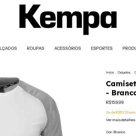
LÇADOS
ROUPAS
ACESSÓRIOS
ESPORTES
PROD
Início
.
Calçados
.
C
Camiset
- Branc
R$159,99
3
x de
R$53,33
sem 
Ver mais detalhes
Cor:
Branco