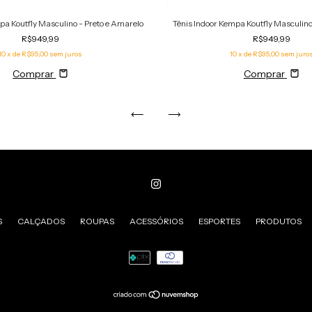
pa Koutfly Masculino - Preto e Amarelo
Tênis Indoor Kempa Koutfly Masculino
R$949,99
R$949,99
10
x de
R$95,00
sem juros
10
x de
R$95,00
sem juro
Comprar
Comprar
S
CALÇADOS
ROUPAS
ACESSÓRIOS
ESPORTES
PRODUTOS