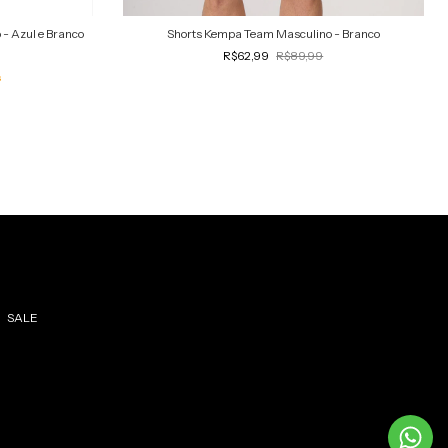
 - Azul e Branco
Shorts Kempa Team Masculino - Branco
R$62,99
R$89,99
s
SALE