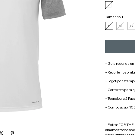
Tamanho:
P
P
M
G
- Gola redonda em
- Recorte nos omb
- Logotipo estampa
- Corte reto para a
- Tecnologia 2 Fac
- Composição: 100%
- Extra: FOR THE P
olhamos todos os 
dever utilizar os 