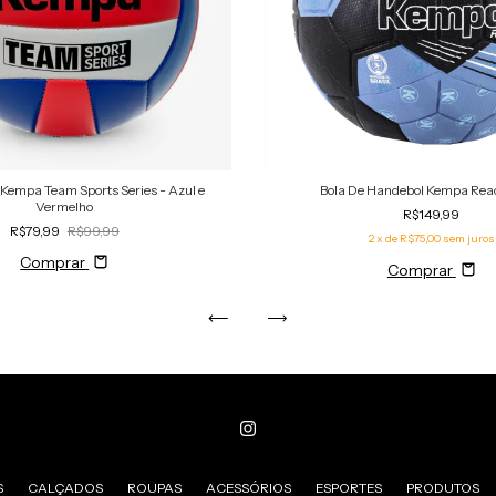
i Kempa Team Sports Series - Azul e
Bola De Handebol Kempa Reac
Vermelho
R$149,99
R$79,99
R$99,99
2
x de
R$75,00
sem juros
Comprar
Comprar
S
CALÇADOS
ROUPAS
ACESSÓRIOS
ESPORTES
PRODUTOS