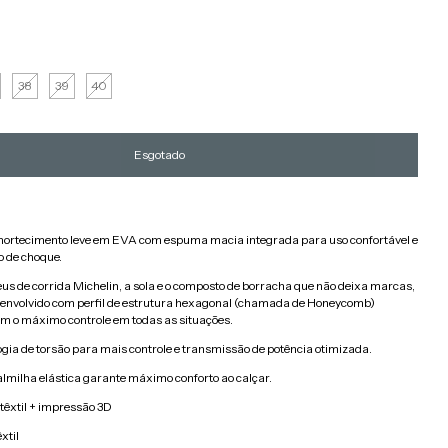
38
39
40
ortecimento leve em EVA com espuma macia integrada para uso confortável e
o de choque.
us de corrida Michelin, a sola e o composto de borracha que não deixa marcas,
envolvido com perfil de estrutura hexagonal (chamada de Honeycomb)
em o máximo controle em todas as situações.
gia de torsão para mais controle e transmissão de potência otimizada.
lmilha elástica garante máximo conforto ao calçar.
 têxtil + impressão 3D
xtil