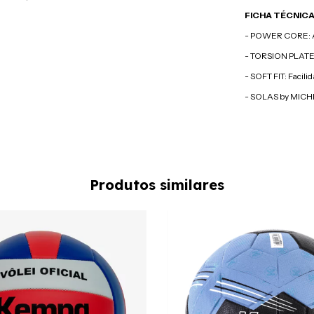
FICHA TÉCNIC
- POWER CORE: A
- TORSION PLATE: 
- SOFT FIT: Facili
- SOLAS by MICHE
Produtos similares