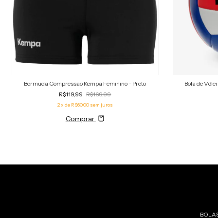
Bermuda Compressao Kempa Feminino - Preto
Bola de Vôle
R$119,99
R$169,99
2
x de
R$60,00
sem juros
Comprar
BOLA