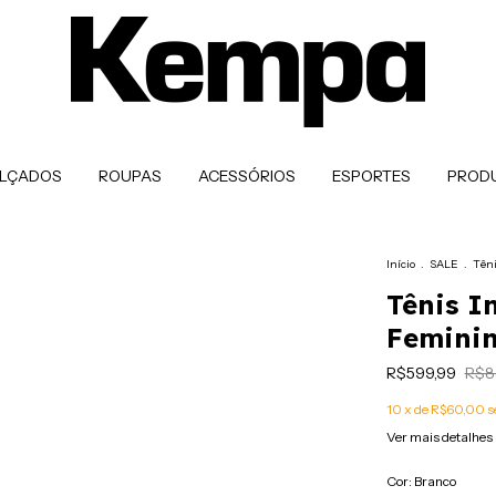
LÇADOS
ROUPAS
ACESSÓRIOS
ESPORTES
PROD
Início
.
SALE
.
Têni
Tênis I
Feminin
R$599,99
R$8
10
x de
R$60,00
s
Ver mais detalhes
Cor:
Branco