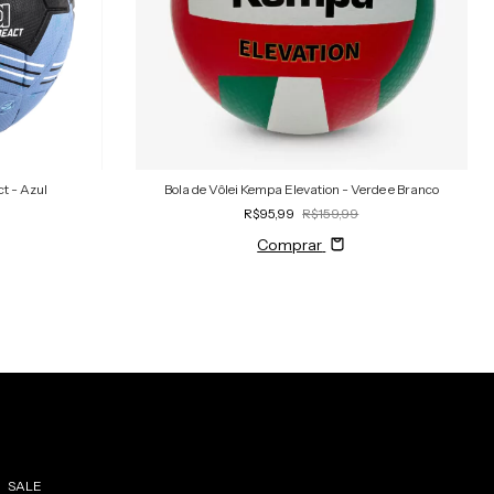
t - Azul
Bola de Vôlei Kempa Elevation - Verde e Branco
R$95,99
R$159,99
Comprar
SALE