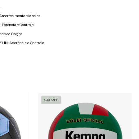
A
mortecimento e Maciez
Potência e Controle
dade ao Calçar
LIN: Aderência e Controle
40
%
OFF