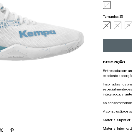
Tamanho:
35
35
36
37
DESCRIÇÃO
Entressola com am
excelente absorçã
Inspiradas nos pne
especialmente des
integrado, garant
Solado com tecnolo
A construção de pa
Material Superior:
Material Interno: tê